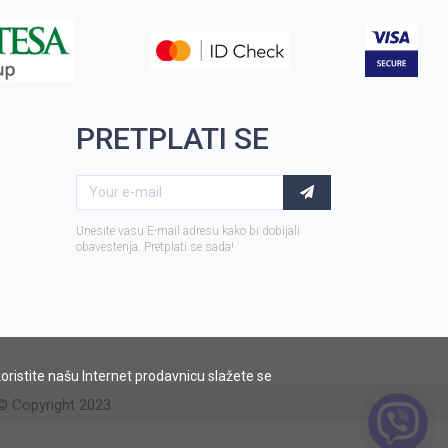
PRETPLATI SE
Unesite vasu E-mail adresu kako bi dobijali
obavestenja. Pretplati se sada!
 koristite našu Internet prodavnicu slažete se
 Copyright 2023