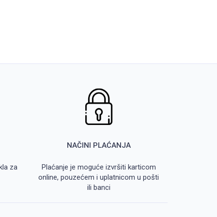
NAČINI PLAĆANJA
kla za
Plaćanje je moguće izvršiti karticom
online, pouzećem i uplatnicom u pošti
ili banci