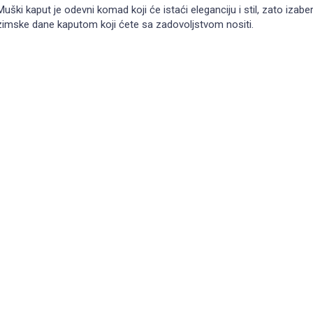
Muški kaput je odevni komad koji će istaći eleganciju i stil, zato iza
zimske dane kaputom koji ćete sa zadovoljstvom nositi.