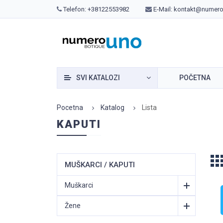
Telefon:
+38122553982
E-Mail:
kontakt@numero
SVI KATALOZI
POČETNA
Pocetna
Katalog
Lista
KAPUTI
MUŠKARCI / KAPUTI
Muškarci
Žene