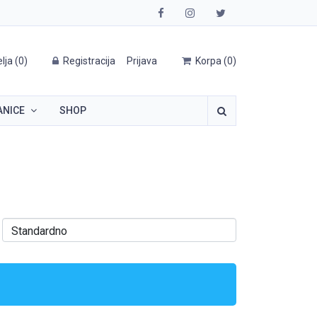
elja
(
0
)
Registracija
Prijava
Korpa
(
0
)
ANICE
SHOP