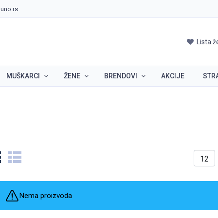
uno.rs
Lista ž
MUŠKARCI
ŽENE
BRENDOVI
AKCIJE
STR
Nema proizvoda