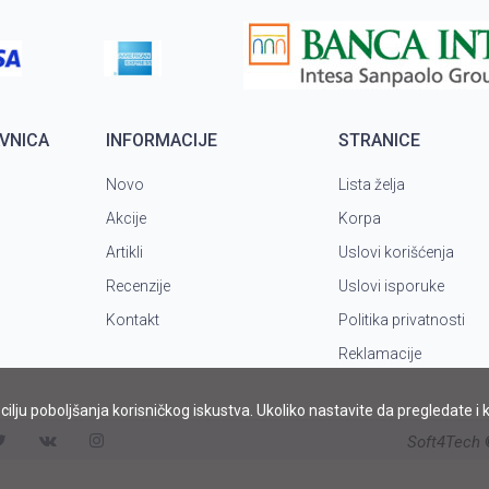
VNICA
INFORMACIJE
STRANICE
Novo
Lista želja
Akcije
Korpa
Artikli
Uslovi korišćenja
Recenzije
Uslovi isporuke
Kontakt
Politika privatnosti
Reklamacije
u cilju poboljšanja korisničkog iskustva. Ukoliko nastavite da pregledate i
Soft4Tech
©