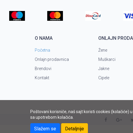
O NAMA
ONLAJN PRODA
Početna
Žene
Onlajn prodavnica
Muškarci
Brendovi
Jakne
Kontakt
Cipele
Poštovani korisniče, naš sajt koristi cookies (kolačiće) 
sa upotrebom kolačića.
Slažem se
Detaljnije