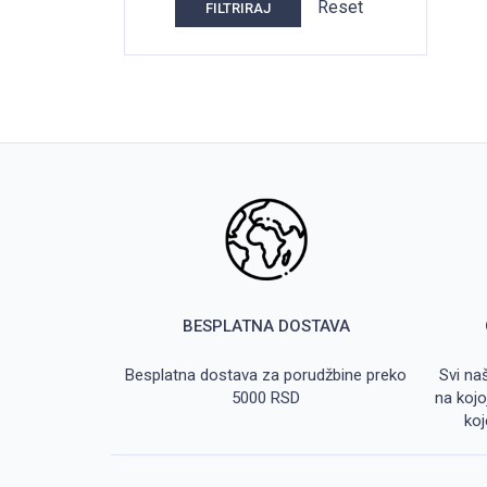
Reset
FILTRIRAJ
BESPLATNA DOSTAVA
Besplatna dostava za porudžbine preko
Svi na
5000 RSD
na kojo
koj