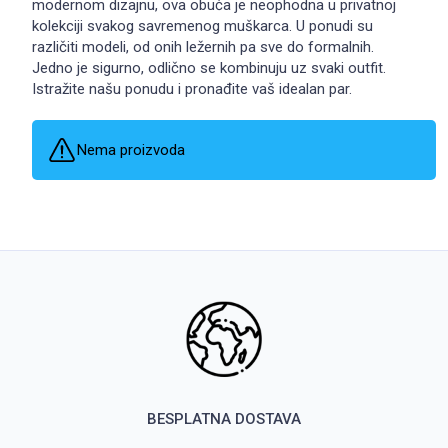
modernom dizajnu, ova obuća je neophodna u privatnoj
kolekciji svakog savremenog muškarca. U ponudi su
različiti modeli, od onih ležernih pa sve do formalnih.
Jedno je sigurno, odlično se kombinuju uz svaki outfit.
Istražite našu ponudu i pronađite vaš idealan par.
Nema proizvoda
BESPLATNA DOSTAVA