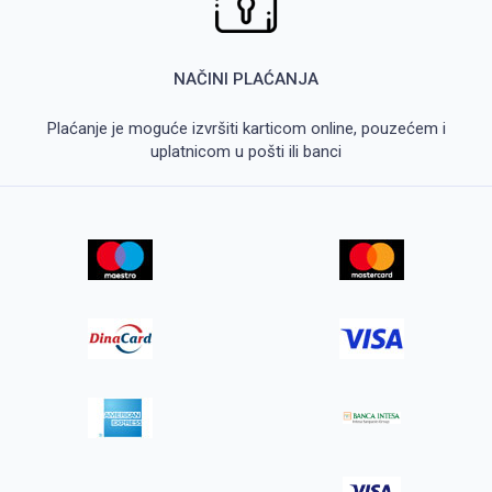
NAČINI PLAĆANJA
Plaćanje je moguće izvršiti karticom online, pouzećem i
uplatnicom u pošti ili banci