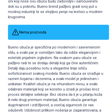
oni koji nose ovu obuću budu zadovoljni i samouvereni
dok su u pokretu. Bueno brend pažljivo gradi svoj put u
modnoj industriji te se strpljivo penje na lestvici u modnim
krugovima.
Nema proizvoda
Bueno obuća je specifična po modernom i savremenom
stilu, a svaki par je osmišljen tako da odiše elegancijom i
estetski prijatnim izgledom. Na svakom paru obuće se
pažljivo radi te se dodaju detalji koji ga čine autentičnim.
Detalji daju posebnu notu a elegantne linije ističu
sofisticiranost svakog modela. Bueno obuća se izrađuje u
raznim bojama i dezenima, a svaki model je jedinstven i
unikatan. Kvalitet obuće je na vrhunskom nivou, a svaki
odabrani materijal koji se koristio u izradi je prošao kroz
proces detaljne selekcije. Bez obzira da li je u pitanju koža
ili neki drugi premium materijal, Bueno obuća garantuje
dugotrajnost i izdržljivost, a osećaj sigurnosti će vas
oduševiti. Udobnost prilikom nošenja je zagarantovana, a