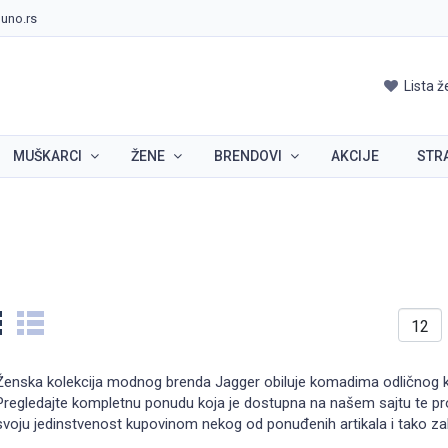
uno.rs
Lista ž
MUŠKARCI
ŽENE
BRENDOVI
AKCIJE
STR
Ženska kolekcija modnog brenda Jagger obiluje komadima odličnog kva
Pregledajte kompletnu ponudu koja je dostupna na našem sajtu te pr
svoju jedinstvenost kupovinom nekog od ponuđenih artikala i tako za