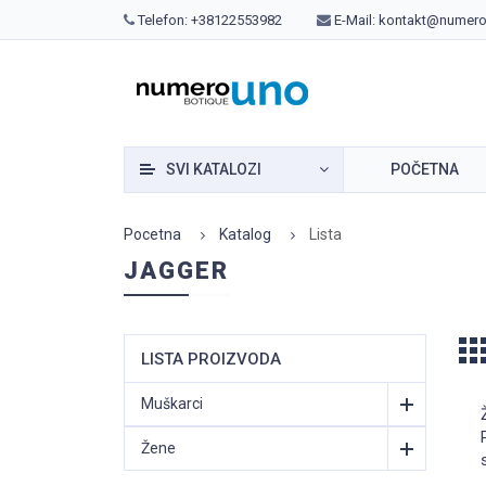
Telefon:
+38122553982
E-Mail:
kontakt@numero
SVI KATALOZI
POČETNA
Pocetna
Katalog
Lista
JAGGER
LISTA PROIZVODA
Muškarci
Žene