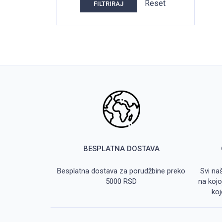
Reset
FILTRIRAJ
BESPLATNA DOSTAVA
Besplatna dostava za porudžbine preko
Svi na
5000 RSD
na kojo
koj