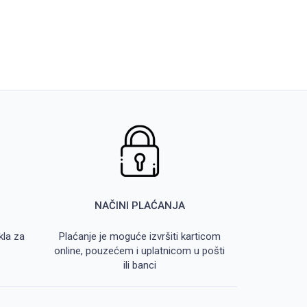
NAČINI PLAĆANJA
kla za
Plaćanje je moguće izvršiti karticom
online, pouzećem i uplatnicom u pošti
ili banci