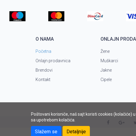
O NAMA
ONLAJN PRODA
Početna
Žene
Onlajn prodavnica
Muškarci
Brendovi
Jakne
Kontakt
Cipele
Poštovani korisniče, naš sajt koristi cookies (kolačiće) 
sa upotrebom kolačića.
Slažem se
Detaljnije