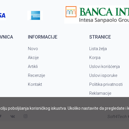
VNICA
INFORMACIJE
STRANICE
Novo
Lista želja
Akcije
Korpa
Artikli
Uslovi korišćenja
Recenzije
Uslovi isporuke
Kontakt
Politika privatnosti
Reklamacije
u cilju poboljšanja korisničkog iskustva. Ukoliko nastavite da pregledate i
Soft4Tech
©