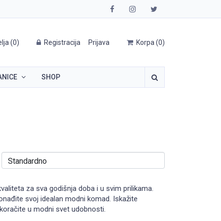
elja
(
0
)
Registracija
Prijava
Korpa
(
0
)
ANICE
SHOP
liteta za sva godišnja doba i u svim prilikama.
onađite svoj idealan modni komad. Iskažite
koračite u modni svet udobnosti.