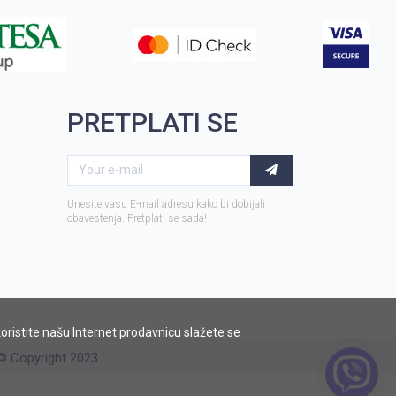
PRETPLATI SE
Unesite vasu E-mail adresu kako bi dobijali
obavestenja. Pretplati se sada!
 koristite našu Internet prodavnicu slažete se
 Copyright 2023